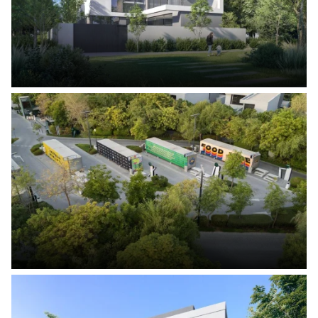
5% à la réservation
35% pendant la construction
60% à la remise des clés
🌟
Masaar 3 – Un investissement intelligent & une
qualité de vie exceptionnelle.
📞 Contactez-nous dès aujourd’hui pour réserver votre unité
avant rupture !