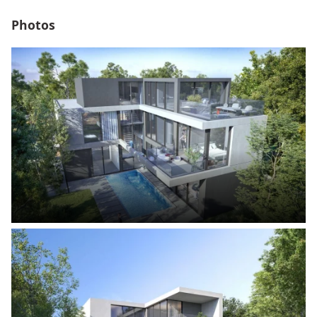
📍
Localisation stratégique
:
Photos
25 min de l’aéroport international de Dubaï
45 min du centre-ville de Dubaï
20 min de Mirdif
15 min de l’aéroport de Sharjah
Accès direct Emirates Road E611 🚗
🏡
Prix attractifs & superficies
:
Townhouse 2BR
dès
1,799,000 AED
– 1,959 sqft
Townhouse 3BR
dès
2,299,000 AED
– 2,289 sqft
Townhouse 4BR
dès
2,699,000 AED
– 2,559 sqft
Villa 4BR
dès
3,999,000 AED
– 3,765 sqft
Villa 5BR Signature
dès
6,899,000 AED
– 6,735 sqft
💰
Plan de paiement flexible
: